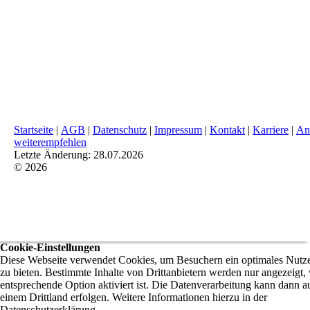
Startseite
|
AGB
|
Datenschutz
|
Impressum
|
Kontakt
|
Karriere
|
An
weiterempfehlen
Letzte Änderung: 28.07.2026
© 2026
Cookie-Einstellungen
Diese Webseite verwendet Cookies, um Besuchern ein optimales Nutze
zu bieten. Bestimmte Inhalte von Drittanbietern werden nur angezeigt,
entsprechende Option aktiviert ist. Die Datenverarbeitung kann dann a
einem Drittland erfolgen. Weitere Informationen hierzu in der
Datenschutzerklärung.