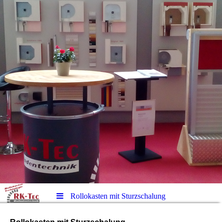
Rollokasten mit Sturzschalung