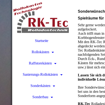
Sonderwünsche 
Spielräume für 
Sehr gerne werde
aufgelockert.
Auch trifft man i
Korbbogenfenster
Startseite
Mit den RK-Tec Ro
abgedeckt werden.
Tec Rolladenkäste
Rollokästen
nachfolgenden Sei
Durch Eck-, Rund
Kästen für mehrs
Raffstorekästen
usw.) lässt sich e
Sanierungs-Rollokästen
Lassen Sie sich d
individuelle Lös
Sonderkästen
Ihre Sonderwünsch
bei uns in den be
Sonderform angep
Sonderbau
RK-Tec
Rolladenk