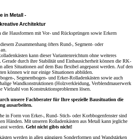
in Metall -
kreative Architektur
n die Hausformen mit Vor- und Rücksprüngen sowie Erkern
n diesem Zusammenhang öfters Rund-, Segment- oder
 an.
lladenkästen kann dieser Variantenreichtum ohne weiteres
 Gerade durch ihre Stabilität und Einbausicherheit können die RK-
n allen Situationen auf dem Bau flexibel angepasst werden. Auf den
ten können wir nur einige Situationen abbilden.
bogen-, Segmentbogen- und Erker-Rolladenkästen sowie auch
chalige Wandkonstruktionen (Holzverkleidung, Verblendmauerwerk
ine Vielzahl von Konstruktionsproblemen lösen.
urch unsere Fachberater für Ihre spezielle Bausituation die
ung ausarbeiten.
e in Form von Erker-, Rund- Stich- oder Korbbogenfenster sind
sten Händen. Mit unseren Rolladenkästen aus Metall kann jegliche
asst werden.
Geht nicht gibts nicht!
ästen werden in allen gängigen Sonderformen und Wandstärken