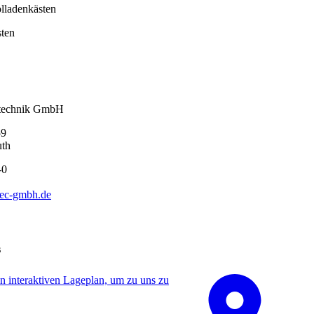
lladenkästen
sten
technik GmbH
59
uth
-0
tec-gmbh.de
s
 interaktiven La­ge­plan, um zu uns zu