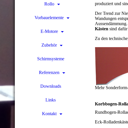
produziert und si
Rollo
Der Trend zur Ni
Vorbauelemente
Wandungen entspr
Aussendämmung. 
Kästen
sind dafür
E-Motore
Zu den technische
Zubehör
Schirmsysteme
Referenzen
Downloads
Mehr Sonderform-Be
Links
Korbbogen-Roll
Rundbogen-Rolla
Kontakt
Eck-Rolladenkäst