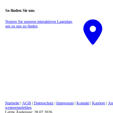
So finden Sie uns
Nutzen Sie unseren interaktiven La­ge­plan,
um zu uns zu finden
Startseite
|
AGB
|
Datenschutz
|
Impressum
|
Kontakt
|
Karriere
|
An
weiterempfehlen
Letzte Änderung: 28.07.2026