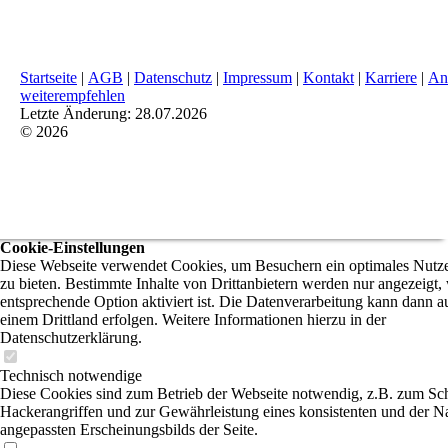
Startseite
|
AGB
|
Datenschutz
|
Impressum
|
Kontakt
|
Karriere
|
An
weiterempfehlen
Letzte Änderung: 28.07.2026
© 2026
Cookie-Einstellungen
Diese Webseite verwendet Cookies, um Besuchern ein optimales Nutze
zu bieten. Bestimmte Inhalte von Drittanbietern werden nur angezeigt,
entsprechende Option aktiviert ist. Die Datenverarbeitung kann dann a
einem Drittland erfolgen. Weitere Informationen hierzu in der
Datenschutzerklärung.
Technisch notwendige
Diese Cookies sind zum Betrieb der Webseite notwendig, z.B. zum Sc
Hackerangriffen und zur Gewährleistung eines konsistenten und der N
angepassten Erscheinungsbilds der Seite.