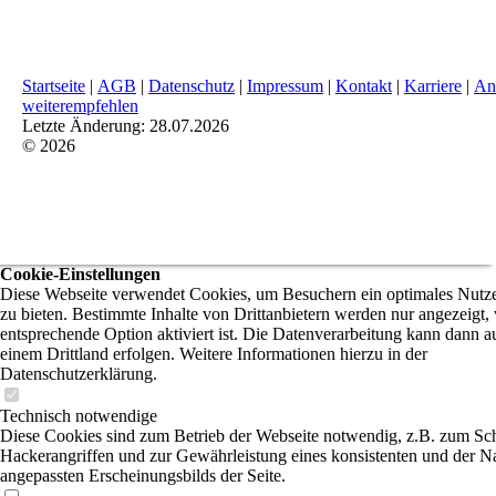
Startseite
|
AGB
|
Datenschutz
|
Impressum
|
Kontakt
|
Karriere
|
An
weiterempfehlen
Letzte Änderung: 28.07.2026
© 2026
Cookie-Einstellungen
Diese Webseite verwendet Cookies, um Besuchern ein optimales Nutze
zu bieten. Bestimmte Inhalte von Drittanbietern werden nur angezeigt,
entsprechende Option aktiviert ist. Die Datenverarbeitung kann dann a
einem Drittland erfolgen. Weitere Informationen hierzu in der
Datenschutzerklärung.
Technisch notwendige
Diese Cookies sind zum Betrieb der Webseite notwendig, z.B. zum Sc
Hackerangriffen und zur Gewährleistung eines konsistenten und der N
angepassten Erscheinungsbilds der Seite.