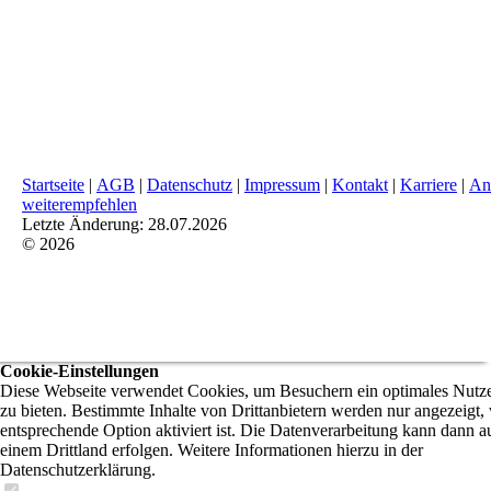
Startseite
|
AGB
|
Datenschutz
|
Impressum
|
Kontakt
|
Karriere
|
An
weiterempfehlen
Letzte Änderung: 28.07.2026
© 2026
Cookie-Einstellungen
Diese Webseite verwendet Cookies, um Besuchern ein optimales Nutze
zu bieten. Bestimmte Inhalte von Drittanbietern werden nur angezeigt,
entsprechende Option aktiviert ist. Die Datenverarbeitung kann dann a
einem Drittland erfolgen. Weitere Informationen hierzu in der
Datenschutzerklärung.